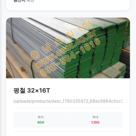
원산지:
국산
평철 32×16T
/uploads/products/desc_1760335972_68ec9864c0cc3.gif
최저
최대
900
1,100