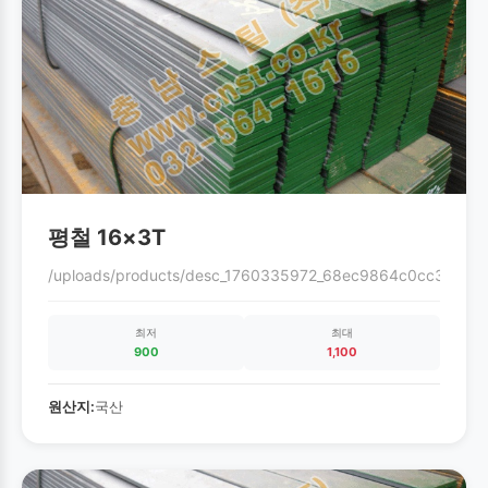
평철 16×3T
/uploads/products/desc_1760335972_68ec9864c0cc3.gif
최저
최대
900
1,100
원산지:
국산