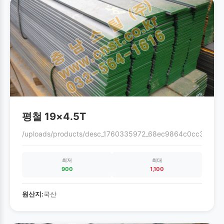
평철 19×4.5T
/uploads/products/desc_1760335972_68ec9864c0cc3.gif
최저
최대
900
1,100
원산지:
국산