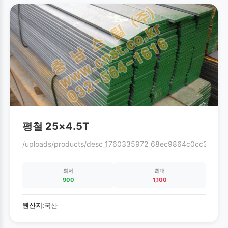
평철 25×4.5T
/uploads/products/desc_1760335972_68ec9864c0cc3.gif
최저
최대
900
1,100
원산지:
국산