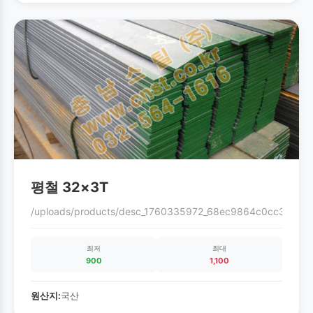
평철 32×3T
/uploads/products/desc_1760335972_68ec9864c0cc3.gif
최저
최대
900
1,100
원산지:
국산