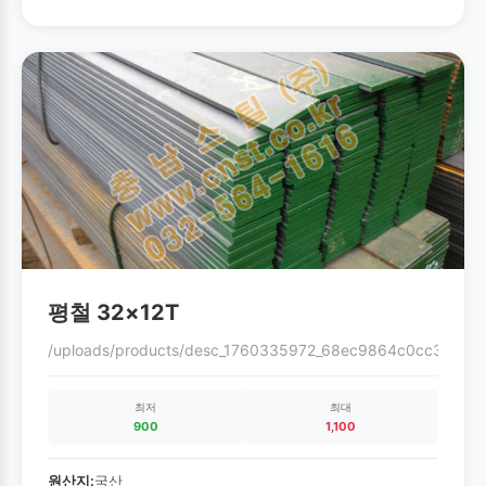
평철 32×12T
/uploads/products/desc_1760335972_68ec9864c0cc3.gif
최저
최대
900
1,100
원산지:
국산