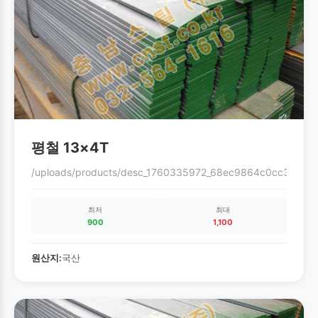
평철 13×4T
/uploads/products/desc_1760335972_68ec9864c0cc3.gif
최저
최대
900
1,100
원산지:
국산