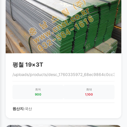
평철 19×3T
/uploads/products/desc_1760335972_68ec9864c0cc3.gif
최저
최대
900
1,100
원산지:
국산