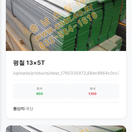
평철 13×5T
/uploads/products/desc_1760335972_68ec9864c0cc3.gif
최저
최대
900
1,100
원산지:
국산