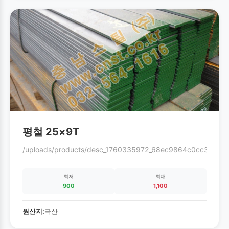
평철 25×9T
/uploads/products/desc_1760335972_68ec9864c0cc3.gif
최저
최대
900
1,100
원산지:
국산