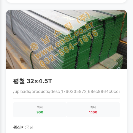
평철 32×4.5T
/uploads/products/desc_1760335972_68ec9864c0cc3.gif
최저
최대
900
1,100
원산지:
국산