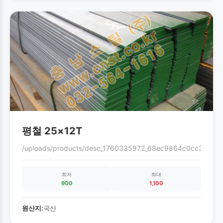
평철 25×12T
/uploads/products/desc_1760335972_68ec9864c0cc3.gif
최저
최대
900
1,100
원산지:
국산