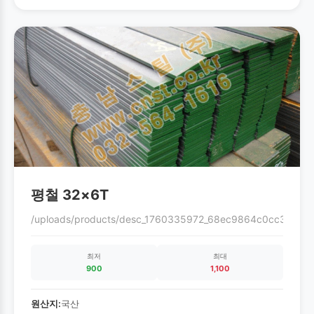
평철 32×6T
/uploads/products/desc_1760335972_68ec9864c0cc3.gif
최저
최대
900
1,100
원산지:
국산