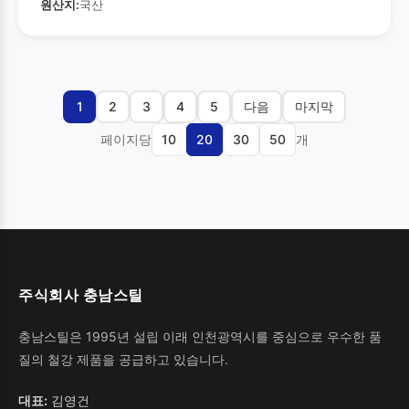
원산지:
국산
1
2
3
4
5
다음
마지막
페이지당
10
20
30
50
개
주식회사 충남스틸
충남스틸은 1995년 설립 이래 인천광역시를 중심으로 우수한 품
질의 철강 제품을 공급하고 있습니다.
대표:
김영건