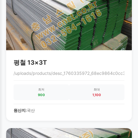
평철 13×3T
/uploads/products/desc_1760335972_68ec9864c0cc3.gif
최저
최대
900
1,100
원산지:
국산