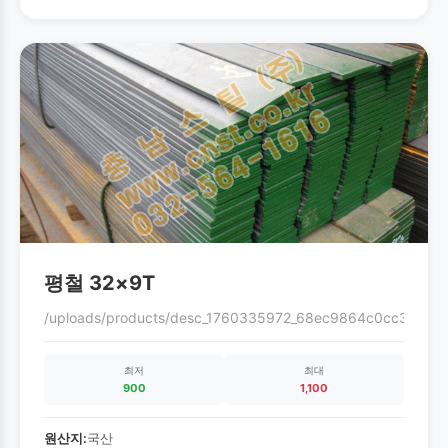
평철 32×9T
/uploads/products/desc_1760335972_68ec9864c0cc3.gif
최저
최대
900
1,100
원산지:
국산