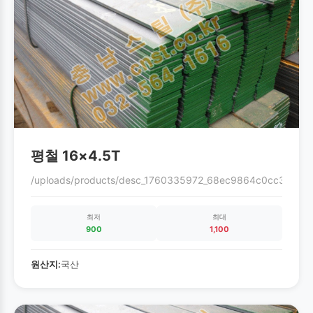
평철 16×4.5T
/uploads/products/desc_1760335972_68ec9864c0cc3.gif
최저
최대
900
1,100
원산지:
국산