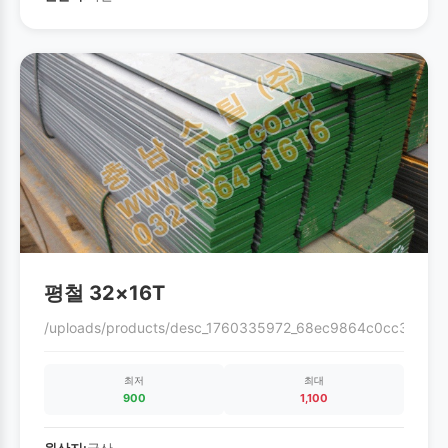
평철 32×16T
/uploads/products/desc_1760335972_68ec9864c0cc3.gif
최저
최대
900
1,100