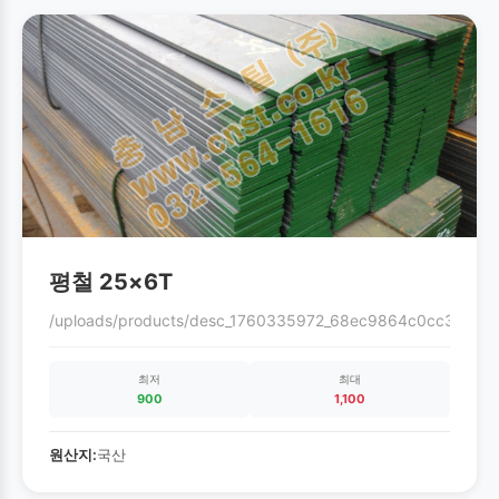
평철 25×6T
/uploads/products/desc_1760335972_68ec9864c0cc3.gif
최저
최대
900
1,100
원산지:
국산