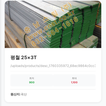
평철 25×3T
/uploads/products/desc_1760335972_68ec9864c0cc3.gif
최저
최대
900
1,100
원산지:
국산