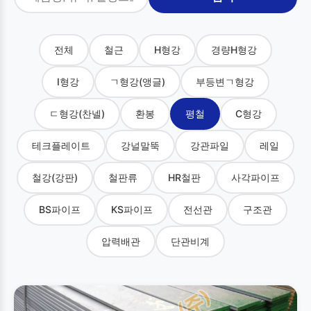
전체
철근
H형강
경량H형강
I형강
ㄱ형강(앵글)
부등변ㄱ형강
ㄷ형강(찬넬)
환봉
평철
C형강
테크플레이트
강널말뚝
강관파일
레일
철강(강판)
철판류
HR철판
사각파이프
BS파이프
KS파이프
전선관
구조관
압력배관
단관비계