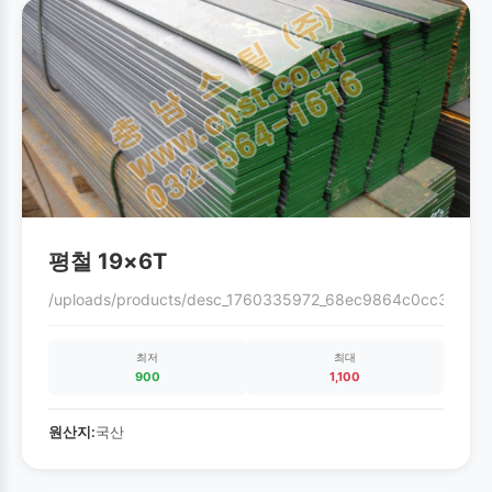
평철 19×6T
/uploads/products/desc_1760335972_68ec9864c0cc3.gif
최저
최대
900
1,100
원산지:
국산