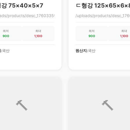
강 75×40×5×7
ㄷ형강 125×65×6×
oads/products/desc_1760335972_68ec9864c0cc3.gif
/uploads/products/desc_1
0cc3.gif
최저
최대
최저
최대
900
1,100
900
1,100
:
국산
원산지:
국산
🔨
🔨