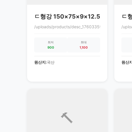
ㄷ형강 150×75×9×12.5
ㄷ형
/uploads/products/desc_1760335972_68ec9864c
/upl
최저
최대
900
1,100
원산지:
국산
원산지
🔨