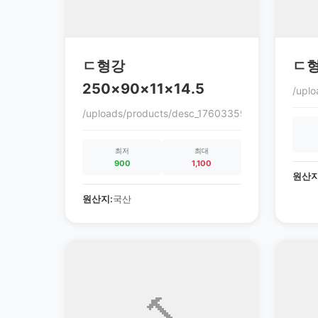
ㄷ형강
ㄷ형
250×90×11×14.5
/upl
/uploads/products/desc_1760335972_68ec9864c
최저
최대
900
1,100
원산지
원산지:
국산
🔨