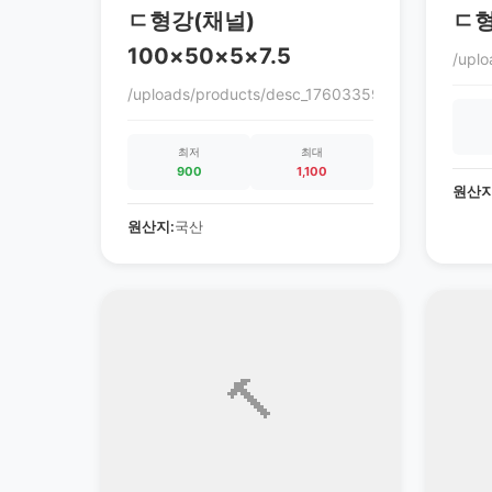
ㄷ형강(채널)
ㄷ형
100×50×5×7.5
/upl
/uploads/products/desc_1760335972_68ec9864c
최저
최대
900
1,100
원산지
원산지:
국산
🔨