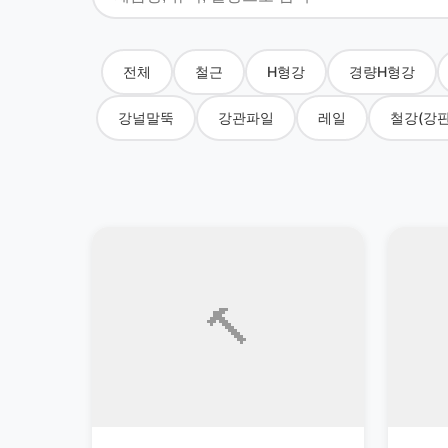
전체
철근
H형강
경량H형강
강널말뚝
강관파일
레일
철강(강판
🔨