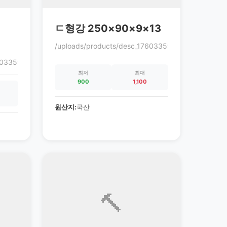
ㄷ형강 250×90×9×13
/uploads/products/desc_1760335972_68ec9864c0c
760335972_68ec9864c0cc3.gif
최저
최대
900
1,100
원산지:
국산
🔨