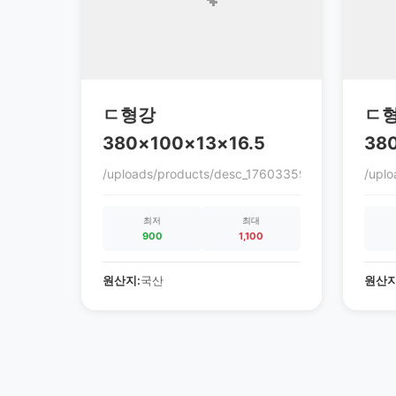
ㄷ형강
ㄷ
380×100×13×16.5
38
/uploads/products/desc_1760335972_68ec9864c
/upl
최저
최대
900
1,100
원산지:
국산
원산지