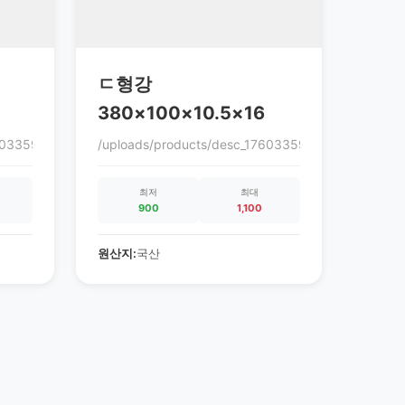
ㄷ형강
380×100×10.5×16
760335972_68ec9864c0cc3.gif
/uploads/products/desc_1760335972_68ec9864c0c
최저
최대
900
1,100
원산지:
국산