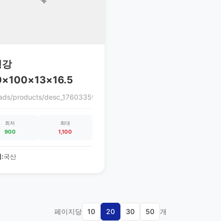
형강
0×100×13×16.5
0cc3.gif
oads/products/desc_1760335972_68ec9864c0cc3.gif
최저
최대
900
1,100
:
국산
페이지당
10
20
30
50
개