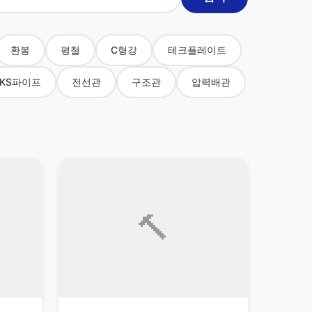
환봉
평철
C형강
테크플레이트
KS파이프
전선관
구조관
압력배관
🔨