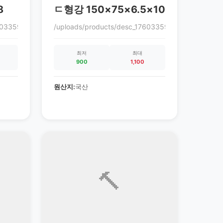
8
ㄷ형강 150×75×6.5×10
760335972_68ec9864c0cc3.gif
/uploads/products/desc_1760335972_68ec9864c0c
최저
최대
900
1,100
원산지:
국산
🔨