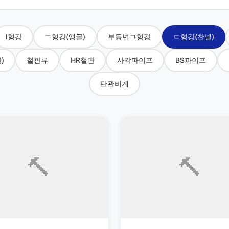
I형강
ㄱ형강(앵글)
부등변ㄱ형강
ㄷ형강(찬넬)
)
철판류
HR철판
사각파이프
BS파이프
단관비계
🔨
🔨