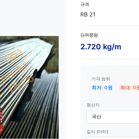
규격
RB 21
단위중량
2.720 kg/m
가격 범위
최저: 0원
최대: 0
원산지
길이 (미터)