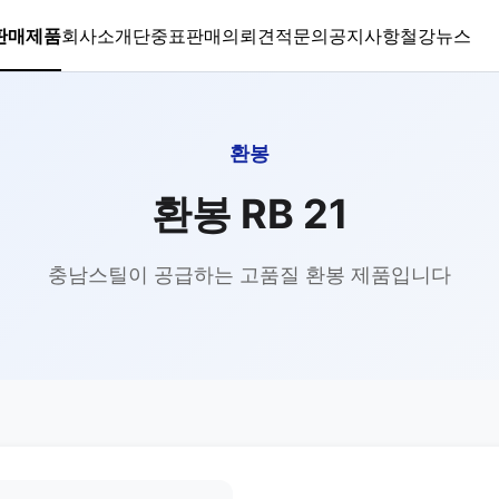
판매제품
회사소개
단중표
판매의뢰
견적문의
공지사항
철강뉴스
환봉
환봉 RB 21
충남스틸이 공급하는 고품질 환봉 제품입니다