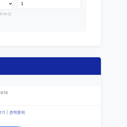
0.1m 단
1616
보기
|
견적문의