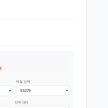
원
재질 선택
단위 (본)