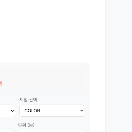
원
재질 선택
단위 (본)