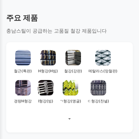
주요 제품
충남스틸이 공급하는 고품질 철강 제품입니다
철근(특판)
H형강(H빔)
철강(강판)
메탈라스(망철판)
경량H형강
I형강(빔)
ㄱ형강(앵글)
ㄷ형강(찬넬)