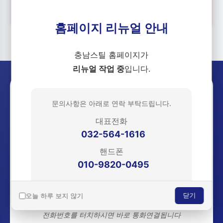
📋
🚚
홈페이지 리뉴얼 안내
충남스틸 홈페이지가
리뉴얼 작업 중
입니다.
궁금한 점이 있으신가요? 지금
문의사항은 아래로 연락 부탁드립니다.
바로 연락주세요!
대표전화
032-564-1616
문의 :
핸드폰
010-9820-0495
010-9820-0495
(영업부 김영건 실장)
오늘 하루 보지 않기
닫기
더 나은 서비스로 찾아뵙겠습니다.
감사합니다.
전화번호를 터치하시면 바로 통화연결됩니다