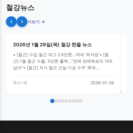
철강뉴스
더보기 →
2026년 1월 29일(목) 철강 한줄 뉴스
2
▪ [철근] 수입 철근 재고 2.6만톤...역대 ‘최저점’▪ [철
▪
근] 1월 철근 수출, 5만톤 훌쩍..."전체 판매목표의 10%
‘
넘어"▪ [철근] 저가 철근 건설·가공 수주 ‘후유...
탄
충남스틸
2026-01-29
충