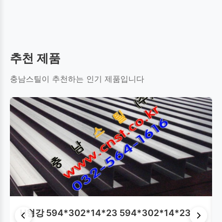
환봉(원형강)
평철
C형강
테크플레이트
추천 제품
사각파이프(각관)
원형파이프(강관)
레일
충남스틸이 추천하는 인기 제품입니다
강널말뚝(쉬트파일)
스테인레스(STS)
H형강 594*302*14*23 594*302*14*23