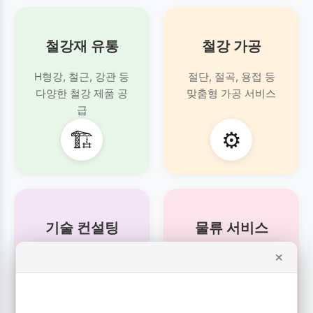
철강재 유통
철강 가공
H형강, 철근, 강관 등
절단, 절곡, 용접 등
다양한 철강 제품 공
맞춤형 가공 서비스
급
🏗️
⚙️
기술 컨설팅
물류 서비스
×
제품 선정부터 시공까
신속하고 안전한
지
제품 운송 서비스
전문 기술 지원