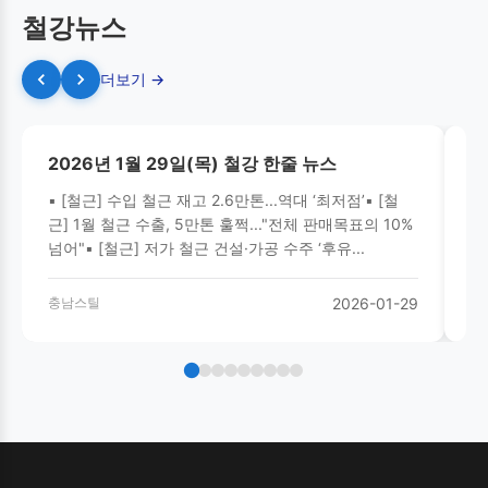
철강뉴스
더보기 →
2026년 1월 29일(목) 철강 한줄 뉴스
2
▪ [철근] 수입 철근 재고 2.6만톤...역대 ‘최저점’▪ [철
▪
근] 1월 철근 수출, 5만톤 훌쩍..."전체 판매목표의 10%
‘
넘어"▪ [철근] 저가 철근 건설·가공 수주 ‘후유...
탄
충남스틸
2026-01-29
충