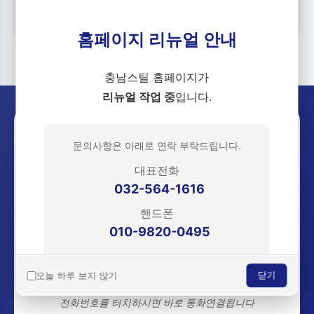
📋
🚚
홈페이지 리뉴얼 안내
충남스틸 홈페이지가
리뉴얼 작업 중
입니다.
궁금한 점이 있으신가요? 지금
문의사항은 아래로 연락 부탁드립니다.
바로 연락주세요!
대표전화
032-564-1616
문의 :
핸드폰
010-9820-0495
010-9820-0495
(영업부 김영건 실장)
오늘 하루 보지 않기
닫기
더 나은 서비스로 찾아뵙겠습니다.
감사합니다.
전화번호를 터치하시면 바로 통화연결됩니다