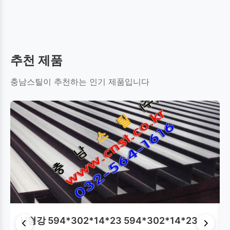
환봉(원형강)
평철
C형강
테크플레이트
추천 제품
사각파이프(각관)
원형파이프(강관)
레일
충남스틸이 추천하는 인기 제품입니다
강널말뚝(쉬트파일)
스테인레스(STS)
H형강 594*302*14*23 594*302*14*23