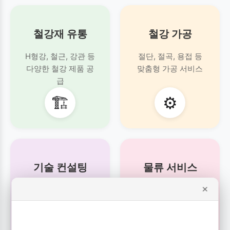
철강재 유통
철강 가공
H형강, 철근, 강관 등
절단, 절곡, 용접 등
다양한 철강 제품 공
맞춤형 가공 서비스
급
🏗️
⚙️
기술 컨설팅
물류 서비스
×
제품 선정부터 시공까
신속하고 안전한
지
제품 운송 서비스
전문 기술 지원