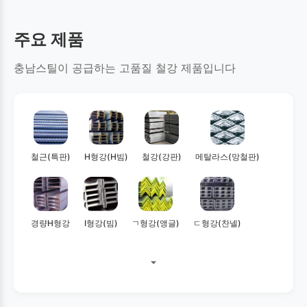
주요 제품
충남스틸이 공급하는 고품질 철강 제품입니다
철근(특판)
H형강(H빔)
철강(강판)
메탈라스(망철판)
경량H형강
I형강(빔)
ㄱ형강(앵글)
ㄷ형강(찬넬)