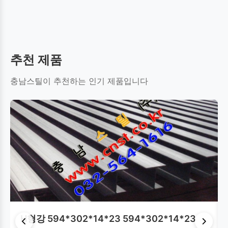
환봉(원형강)
평철
C형강
테크플레이트
추천 제품
사각파이프(각관)
원형파이프(강관)
레일
충남스틸이 추천하는 인기 제품입니다
강널말뚝(쉬트파일)
스테인레스(STS)
H형강 594*302*14*23 594*302*14*23