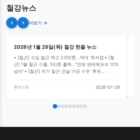
철강뉴스
더보기 →
2026년 1월 29일(목) 철강 한줄 뉴스
2
▪ [철근] 수입 철근 재고 2.6만톤...역대 ‘최저점’▪ [철
▪
근] 1월 철근 수출, 5만톤 훌쩍..."전체 판매목표의 10%
‘
넘어"▪ [철근] 저가 철근 건설·가공 수주 ‘후유...
탄
충남스틸
2026-01-29
충