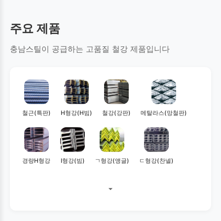
주요 제품
충남스틸이 공급하는 고품질 철강 제품입니다
철근(특판)
H형강(H빔)
철강(강판)
메탈라스(망철판)
경량H형강
I형강(빔)
ㄱ형강(앵글)
ㄷ형강(찬넬)