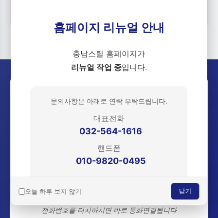
📋
🚚
홈페이지 리뉴얼 안내
충남스틸 홈페이지가
리뉴얼 작업 중
입니다.
궁금한 점이 있으신가요? 지금
문의사항은 아래로 연락 부탁드립니다.
바로 연락주세요!
대표전화
032-564-1616
문의 :
핸드폰
010-9820-0495
010-9820-0495
(영업부 김영건 실장)
오늘 하루 보지 않기
닫기
더 나은 서비스로 찾아뵙겠습니다.
감사합니다.
전화번호를 터치하시면 바로 통화연결됩니다