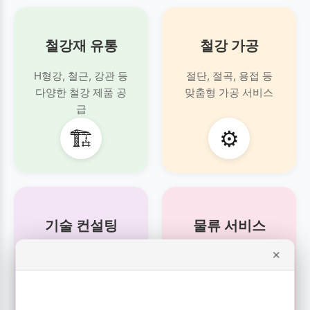
철강재 유통
철강 가공
H형강, 철근, 강관 등
절단, 절곡, 용접 등
다양한 철강 제품 공
맞춤형 가공 서비스
급
🏗️
⚙️
기술 컨설팅
물류 서비스
×
제품 선정부터 시공까
신속하고 안전한
지
제품 운송 서비스
전문 기술 지원